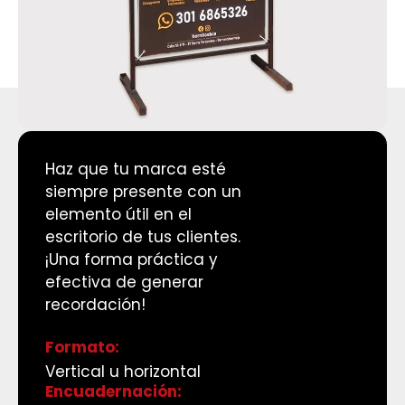
H
a
z
q
u
e
t
u
m
a
r
c
a
e
s
t
é
s
i
e
m
p
r
e
p
r
e
s
e
n
t
e
c
o
n
u
n
e
l
e
m
e
n
t
o
ú
t
i
l
e
n
e
l
e
s
c
r
i
t
o
r
i
o
d
e
t
u
s
c
l
i
e
n
t
e
s
.
¡
U
n
a
f
o
r
m
a
p
r
á
c
t
i
c
a
y
e
f
e
c
t
i
v
a
d
e
g
e
n
e
r
a
r
r
e
c
o
r
d
a
c
i
ó
n
!
Formato:
Vertical u horizontal
Encuadernación: