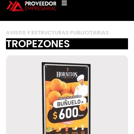
A
V
I
S
O
S
Y
E
S
T
R
U
C
T
U
R
A
S
P
U
B
L
I
C
I
T
A
R
I
A
S
T
R
O
P
E
Z
O
N
E
S