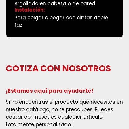
Argollado en cabeza o de pared
Instalación:
Para colgar o pegar con cintas doble
faz
C
O
T
I
Z
A
C
O
N
N
O
S
O
T
R
O
S
¡Estamos aquí para ayudarte!
Si no encuentras el producto que necesitas en
nuestro catálogo, no te preocupes. Puedes
cotizar con nosotros cualquier artículo
totalmente personalizado.