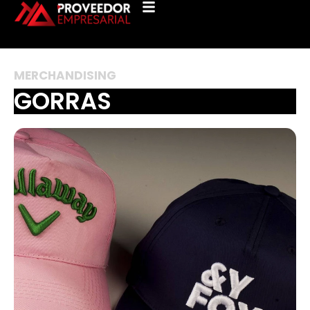
M
E
R
C
H
A
N
D
I
S
I
N
G
G
O
R
R
A
S