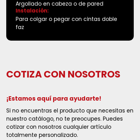
Argollado en cabeza o de pared
Instalación:
Para colgar o pegar con cintas doble
faz
C
O
T
I
Z
A
C
O
N
N
O
S
O
T
R
O
S
¡Estamos aquí para ayudarte!
Si no encuentras el producto que necesitas en
nuestro catálogo, no te preocupes. Puedes
cotizar con nosotros cualquier artículo
totalmente personalizado.