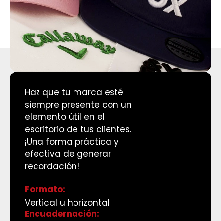
H
a
z
q
u
e
t
u
m
a
r
c
a
e
s
t
é
s
i
e
m
p
r
e
p
r
e
s
e
n
t
e
c
o
n
u
n
e
l
e
m
e
n
t
o
ú
t
i
l
e
n
e
l
e
s
c
r
i
t
o
r
i
o
d
e
t
u
s
c
l
i
e
n
t
e
s
.
¡
U
n
a
f
o
r
m
a
p
r
á
c
t
i
c
a
y
e
f
e
c
t
i
v
a
d
e
g
e
n
e
r
a
r
r
e
c
o
r
d
a
c
i
ó
n
!
Formato:
Vertical u horizontal
Encuadernación: